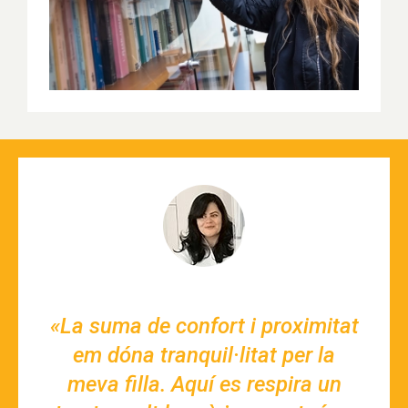
«La suma de confort i proximitat
em dóna tranquil·litat per la
meva filla. Aquí es respira un