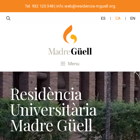
Tel. 932 120 348
|
info.web@residencia-mguell.org
ES
CA
EN
Menu
Residència
Universitària
Madre Güell